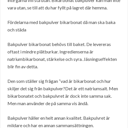
inte gärna vill stå utan. Bikarbonat bakpulver kan man inte
vara utan, se till att du har fyllt på lagret där hemma.
Fördelarna med bakpulver bikarbonat då man ska baka
och städa
Bakpulver bikarbonat behövs till baket. De levereras
oftast i mindre plåtburkar. Ingredienserna är
natriumbikarbonat, stärkelse och syra. Jäsningseffekten
blir fin av detta.
Den som ställer sig frågan “vad är bikarbonat och hur
skiljer det sig från bakpulver?Det är ett natriumsalt. Men
bikarbonatet och bakpulvret är dock inte samma sak.
Men man använder de på samma vis ändå.
Bakpulver håller en helt annan kvalitet. Bakpulvret är
mildare och har en annan sammansättningen.