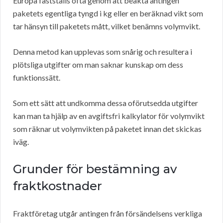
Europa fastställs ofta genom att beakta antingen
paketets egentliga tyngd i kg eller en beräknad vikt som
tar hänsyn till paketets mått, vilket benämns volymvikt.
Denna metod kan upplevas som snårig och resultera i
plötsliga utgifter om man saknar kunskap om dess
funktionssätt.
Som ett sätt att undkomma dessa oförutsedda utgifter
kan man ta hjälp av en avgiftsfri kalkylator för volymvikt
som räknar ut volymvikten på paketet innan det skickas
iväg.
Grunder för bestämning av
fraktkostnader
Fraktföretag utgår antingen från försändelsens verkliga