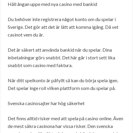
Håll ångan uppe med nya casino med bankid
Du behöver inte registrera något konto om du spelar i
Sverige. Det gör att det är lätt att komma igång. Då vet
casinot vem du är.
Det är säkert att använda bankid när du spelar. Dina
inbetalningar görs snabbt. Det här går i stort sett lika
snabbt som casino med faktura.
När ditt spelkonto är påfyllt så kan du börja spela igen.
Det spelar inge roll vilken plattform som du spelar på.
Svenska casinosajter har hög säkerhet
Det finns alltid risker med att spela på casino online. Även
de mest säkra casinona har vissa risker. Den svenska