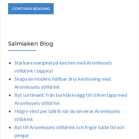
CONTINUE READING
Salmiaken Blog
Starkare marginal på lunchen med Aromhusets
stilldrink i tappkyl
Skapa en modern, hållbar dryckeslösning med
Aromhusets stilldrink
Byt sortiment: från burkläskvägg till stilren tapp med
Aromhusets stilldrink
Högre vinst per tallrik när du serverar Aromhusets
stilldrink
Byt till Aromhusets stilldrink och frigör både tid och
pengar