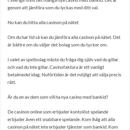
genom att jämföra som du lyckas med ditt val.
Nu kan du hitta alla casinon på nätet
Om du har tid så kan du jämföra alla casinon på nätet. Det
är bättre om du väljer det bolag som du tycker om.
I valet av spelbolag måste du fråga dig själv vad du gillar
och vad du inte gillar. Casinofaktura är ett vanligt
betalmedel idag. Nuförtiden är det möjligt att välja precis
rätt.
Är du en av dem som vill ha nya casino med bankid?
De casinon online som erbjuder kontolöst spelande
erbjuder även ett snabbare spelande. Kom ihåg att alla
casinon på nätet inte erbjuder tjänster som bankid. Kom