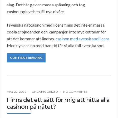
slag. Det här gav en massa spänning och tog
casinoupplevelsen till nya nivåer.
I svenska nätcasinon med licens finns det inte en massa
coola erbjudanden och kampanjer. Inte mycket talar för
att det kommer att ändras.
casinon med svensk spellicens
Med nya casino med bankid får vi alla fall svenska spel.
CONTINUE READING
MAY 22, 2020
UNCATEGORIZED
NO COMMENTS
Finns det ett sätt för mig att hitta alla
casinon på nätet?