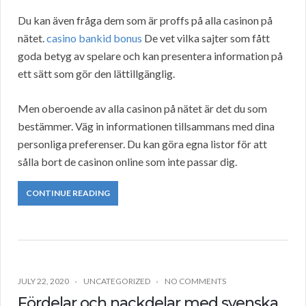
Du kan även fråga dem som är proffs på alla casinon på
nätet.
casino bankid bonus
De vet vilka sajter som fått
goda betyg av spelare och kan presentera information på
ett sätt som gör den lättillgänglig.
Men oberoende av alla casinon på nätet är det du som
bestämmer. Väg in informationen tillsammans med dina
personliga preferenser. Du kan göra egna listor för att
sålla bort de casinon online som inte passar dig.
CONTINUE READING
JULY 22, 2020
UNCATEGORIZED
NO COMMENTS
Fördelar och nackdelar med svenska