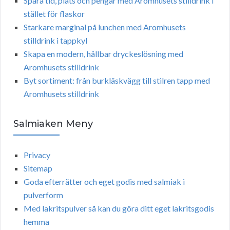
Spara tid, plats och pengar med Aromhusets stilldrink i
stället för flaskor
Starkare marginal på lunchen med Aromhusets
stilldrink i tappkyl
Skapa en modern, hållbar dryckeslösning med
Aromhusets stilldrink
Byt sortiment: från burkläskvägg till stilren tapp med
Aromhusets stilldrink
Salmiaken Meny
Privacy
Sitemap
Goda efterrätter och eget godis med salmiak i
pulverform
Med lakritspulver så kan du göra ditt eget lakritsgodis
hemma