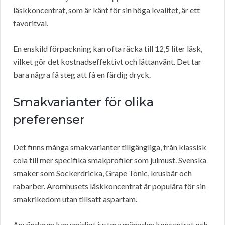
läskkoncentrat, som är känt för sin höga kvalitet, är ett
favoritval.
En enskild förpackning kan ofta räcka till 12,5 liter läsk,
vilket gör det kostnadseffektivt och lättanvänt. Det tar
bara några få steg att få en färdig dryck.
Smakvarianter för olika
preferenser
Det finns många smakvarianter tillgängliga, från klassisk
cola till mer specifika smakprofiler som julmust. Svenska
smaker som Sockerdricka, Grape Tonic, krusbär och
rabarber. Aromhusets läskkoncentrat är populära för sin
smakrikedom utan tillsatt aspartam.
Användaren kan smidigt justera mängden koncentrat och