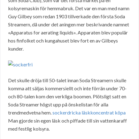
som Soda Club), som var det första märket på en
kolsyremaskin för hemmabruk. Det var en man med namn
Guy Gilbey som redan 1903 tillverkade den första Soda
Streamern, då under det aningen mer beskrivande namnet
«Apparatus for aerating liquids». Apparaten blev populär
hos finfolket och kungahuset blev fort en av Gilbeys
kunder.
Det skulle dröja till 50-talet innan Soda Streamern skulle
komma att säljas kommersiellt och inte förrän under 70-
och 80-talen kom den verkliga boomen. Plötsligt satt en
Soda Streamer högst upp på önskelistan för alla
trendmedvetna hem.
sockerdricka läskkoncentrat köpa
Man gjorde sin egen läsk och piffade till sin vattenkaraff
med festlig kolsyra.