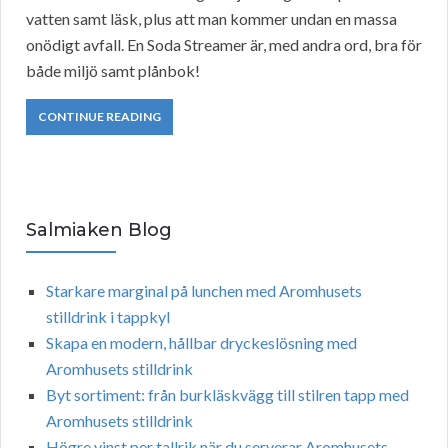
vatten samt läsk, plus att man kommer undan en massa
onödigt avfall. En Soda Streamer är, med andra ord, bra för
både miljö samt plånbok!
CONTINUE READING
Salmiaken Blog
Starkare marginal på lunchen med Aromhusets
stilldrink i tappkyl
Skapa en modern, hållbar dryckeslösning med
Aromhusets stilldrink
Byt sortiment: från burkläskvägg till stilren tapp med
Aromhusets stilldrink
Högre vinst per tallrik när du serverar Aromhusets