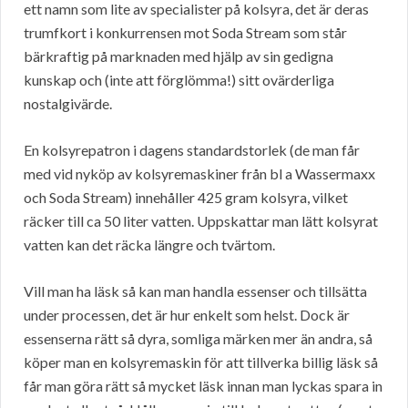
ett namn som lite av specialister på kolsyra, det är deras
trumfkort i konkurrensen mot Soda Stream som står
bärkraftig på marknaden med hjälp av sin gedigna
kunskap och (inte att förglömma!) sitt ovärderliga
nostalgivärde.
En kolsyrepatron i dagens standardstorlek (de man får
med vid nyköp av kolsyremaskiner från bl a Wassermaxx
och Soda Stream) innehåller 425 gram kolsyra, vilket
räcker till ca 50 liter vatten. Uppskattar man lätt kolsyrat
vatten kan det räcka längre och tvärtom.
Vill man ha läsk så kan man handla essenser och tillsätta
under processen, det är hur enkelt som helst. Dock är
essenserna rätt så dyra, somliga märken mer än andra, så
köper man en kolsyremaskin för att tillverka billig läsk så
får man göra rätt så mycket läsk innan man lyckas spara in