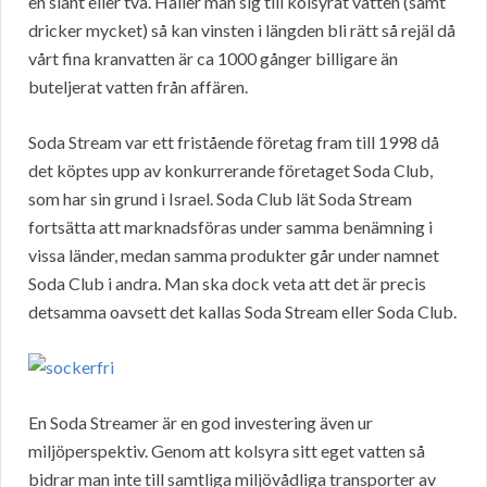
en slant eller två. Håller man sig till kolsyrat vatten (samt
dricker mycket) så kan vinsten i längden bli rätt så rejäl då
vårt fina kranvatten är ca 1000 gånger billigare än
buteljerat vatten från affären.
Soda Stream var ett fristående företag fram till 1998 då
det köptes upp av konkurrerande företaget Soda Club,
som har sin grund i Israel. Soda Club lät Soda Stream
fortsätta att marknadsföras under samma benämning i
vissa länder, medan samma produkter går under namnet
Soda Club i andra. Man ska dock veta att det är precis
detsamma oavsett det kallas Soda Stream eller Soda Club.
En Soda Streamer är en god investering även ur
miljöperspektiv. Genom att kolsyra sitt eget vatten så
bidrar man inte till samtliga miljövådliga transporter av