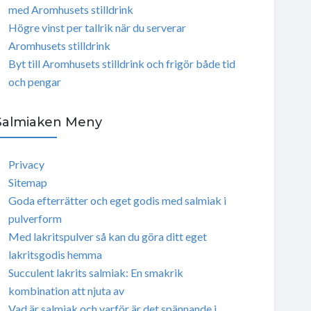
med Aromhusets stilldrink
Högre vinst per tallrik när du serverar
Aromhusets stilldrink
Byt till Aromhusets stilldrink och frigör både tid
och pengar
Salmiaken Meny
Privacy
Sitemap
Goda efterrätter och eget godis med salmiak i
pulverform
Med lakritspulver så kan du göra ditt eget
lakritsgodis hemma
Succulent lakrits salmiak: En smakrik
kombination att njuta av
Vad är salmiak och varför är det spännande i