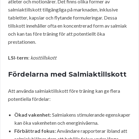
atleter och motionärer. Det finns olika former av
salmiaktillskott tillgängliga på marknaden, inklusive
tabletter, kapslar och flytande formuleringar. Dessa
tillskott innehåller ofta en koncentrerad form av salmiak
och kan tas före träning för att potentiellt öka
prestationen.
LSI-term
:
kosttillskott
Fördelarna med Salmiaktillskott
Att använda salmiaktillskott före träning kan ge flera
potentiella fördelar:
Ökad vakenhet:
Salmiakens stimulerande egenskaper
kan öka vakenheten och energinivåerna.
Förbättrad fokus:
Användare rapporterar ibland att
salmiak hjälper dem att behålla fokus under långa