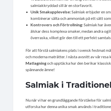
salmiakkryddad sill är en storfavorit.
Unik Smakupplevelse:
Salmiak erbjuder en sm
kombinerar sälta och ammoniak på ett sätt som ä
Kontrovers och Förtrollning:
Salmiak har även
älskar dess komplexa smaker, medan andra ogilla
överraska, vilket gör den till ett perfekt samtal
För att förstå salmiakens plats i svensk festmat må
och moderna maträtter. I nästa avsnitt av vår resa 
Matlagning
och upptäcka hur den berikar klassiska 
spännande ämne!
Salmiak i Tradition
Nu när vi har en grundläggande förståelse för salmi
utforska hur denna unika smak används i traditionel