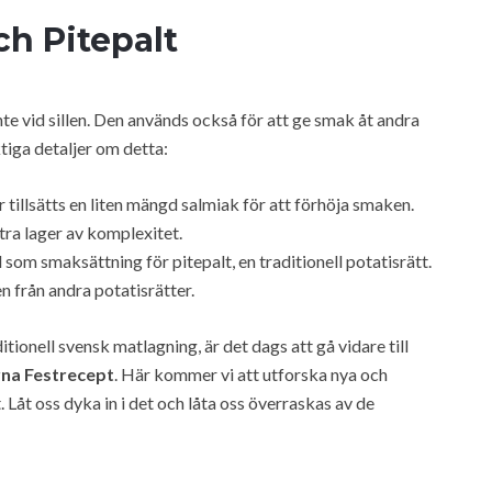
ch Pitepalt
e vid sillen. Den används också för att ge smak åt andra
ktiga detaljer om detta:
r tillsätts en liten mängd salmiak för att förhöja smaken.
xtra lager av komplexitet.
som smaksättning för pitepalt, en traditionell potatisrätt.
n från andra potatisrätter.
itionell svensk matlagning, är det dags att gå vidare till
rna Festrecept
. Här kommer vi att utforska nya och
 Låt oss dyka in i det och låta oss överraskas av de