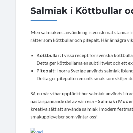
Salmiak i Köttbullar o
Men salmiakens användning i svensk mat stannar int
rätter som köttbullar och pitepalt. Här är några vi
Köttbullar:
I vissa recept för svenska köttbulla
Detta ger köttbullarna en subtil twist och ett e
Pitepalt:
I norra Sverige används salmiak ibland 
Detta ger pitepalten en unik smak som skiljer de
Så, nu när vi har upptäckt hur salmiak används i trad
nästa spännande del av vår resa –
Salmiak i Mode
kreativa sätt att använda salmiak i modern festmat.
smakupplevelser som väntar oss!