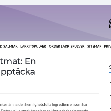
ED SALMIAK
LAKRITSPULVER
ORDER LAKRISPULVER
SITEMAP
PRI
stmat: En
Upptäcka
t inte nämna den hemlighetsfulla ingrediensen som har
. Detta unika smakämne har en lång och fascinerande