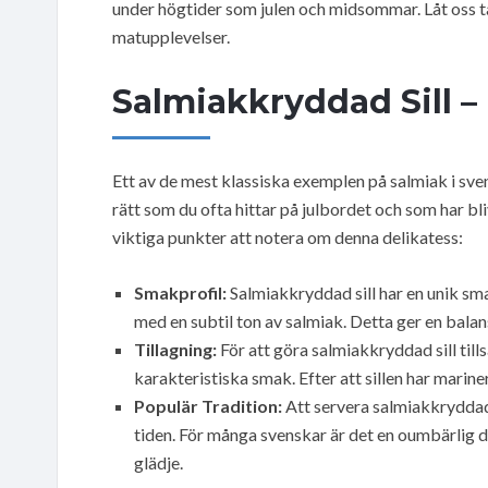
under högtider som julen och midsommar. Låt oss ta
matupplevelser.
Salmiakkryddad Sill –
Ett av de mest klassiska exemplen på salmiak i sve
rätt som du ofta hittar på julbordet och som har bl
viktiga punkter att notera om denna delikatess:
Smakprofil:
Salmiakkryddad sill har en unik sma
med en subtil ton av salmiak. Detta ger en bal
Tillagning:
För att göra salmiakkryddad sill tills
karakteristiska smak. Efter att sillen har marinera
Populär Tradition:
Att servera salmiakkryddad s
tiden. För många svenskar är det en oumbärlig 
glädje.