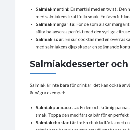
Salmiakmartini:
En martini med en twist! Den h
med salmiakens kraftfulla smak. En favorit blan
Salmiakmargarita:
För de som älskar margarita
sälta balanseras perfekt med den syrliga citruse
Salmiak sour:
En sur cocktail med en överraska
med salmiakens djup skapar en spännande kontr
Salmiakdesserter och
Salmiak är inte bara för drinkar; det kan också an
är några exempel:
Salmiakpannacotta:
En len och krämig pannaco
smak. Toppa den med färska bär för en perfekt 
Salmiakchokladtårta:
En chokladtårta med en 
salmiakens komplexa smaker, vilket skapar en l