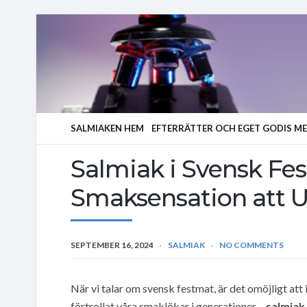
SALMIAKEN HEM
EFTERRÄTTER OCH EGET GODIS M
Salmiak i Svensk Fe
Smaksensation att 
SEPTEMBER 16, 2024
SALMIAK
NO COMMENTS
När vi talar om svensk festmat, är det omöjligt at
förtrollat våra smaklökar i generationer –
salmiak