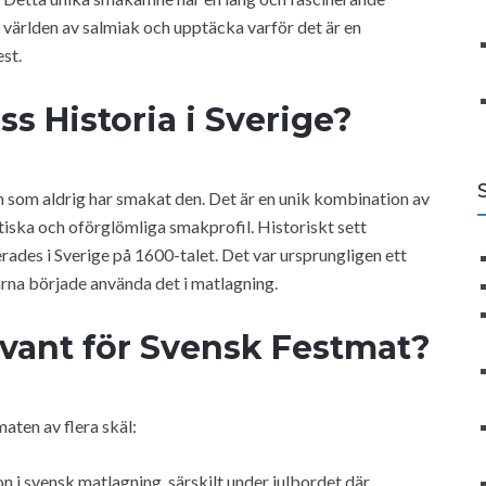
 i världen av salmiak och upptäcka varför det är en
est.
s Historia i Sverige?
n som aldrig har smakat den. Det är en unik kombination av
tiska och oförglömliga smakprofil. Historiskt sett
ades i Sverige på 1600-talet. Det var ursprungligen ett
arna började använda det i matlagning.
evant för Svensk Festmat?
maten av flera skäl:
on i svensk matlagning, särskilt under julbordet där