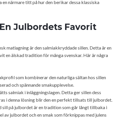
 en närmare titt på hur den berikar dessa klassiska
 En Julbordets Favorit
nsk matlagning är den salmiakkryddade sillen. Detta är en
ivit en älskad tradition för många svenskar. Här är några
kprofil som kombinerar den naturliga sältan hos sillen
anserad och spännande smakupplevelse.
ätts salmiak i inläggningslagen. Detta ger sillen dess
s i denna lösning blir den en perfekt tillsats till julbordet.
ill på julbordet är en tradition som går långt tillbaka i
del av julbordet och en smak som förknippas med julens