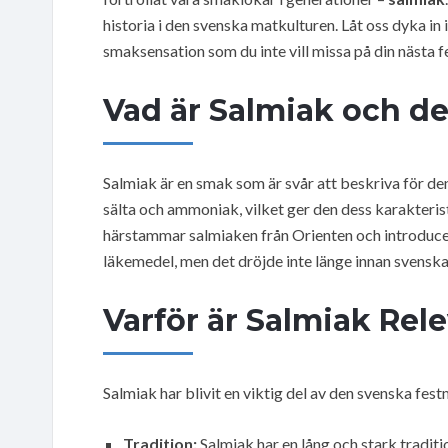
historia i den svenska matkulturen. Låt oss dyka in
smaksensation som du inte vill missa på din nästa f
Vad är Salmiak och des
Salmiak är en smak som är svår att beskriva för de
sälta och ammoniak, vilket ger den dess karakteris
härstammar salmiaken från Orienten och introducer
läkemedel, men det dröjde inte länge innan svensk
Varför är Salmiak Rel
Salmiak har blivit en viktig del av den svenska fest
Tradition:
Salmiak har en lång och stark traditi