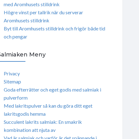
med Aromhusets stilldrink
Högre vinst per tallrik när du serverar
Aromhusets stilldrink
Byt till Aromhusets stilldrink och frigör både tid
och pengar
Salmiaken Meny
Privacy
Sitemap
Goda efterrätter och eget godis med salmiak i
pulverform
Med lakritspulver så kan du göra ditt eget
lakritsgodis hemma
Succulent lakrits salmiak: En smakrik
kombination att njuta av
Vad är salmiak och varför är det spännande i