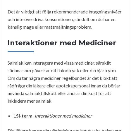
Det är viktigt att följa rekommenderade intagningsnivåer
och inte överdriva konsumtionen, särskilt om du har en
känslig mage eller matsmältningsproblem.
Interaktioner med Mediciner
Salmiak kan interagera med vissa mediciner, särskilt
sådana som påverkar ditt blodtryck eller din hjärtrytm.
Om du tar några mediciner regelbundet är det klokt att
rådfråga din läkare eller apotekspersonal innan du börjar
använda salmiaktillskott eller ändrar din kost för att
inkludera mer salmiak.
LSI-term
:
Interaktioner med mediciner
Din läkare kan ge dig vägledning om hur du ska balansera