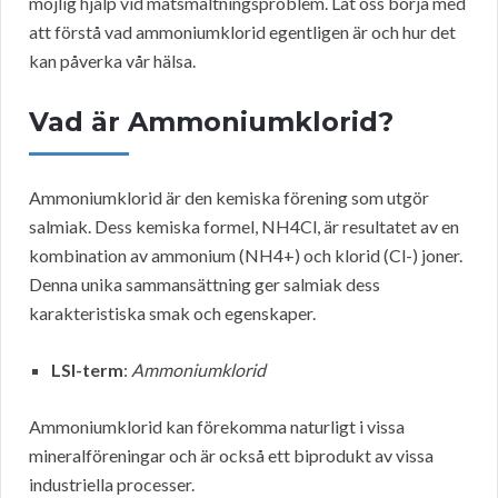
möjlig hjälp vid matsmältningsproblem. Låt oss börja med
att förstå vad ammoniumklorid egentligen är och hur det
kan påverka vår hälsa.
Vad är Ammoniumklorid?
Ammoniumklorid är den kemiska förening som utgör
salmiak. Dess kemiska formel, NH4Cl, är resultatet av en
kombination av ammonium (NH4+) och klorid (Cl-) joner.
Denna unika sammansättning ger salmiak dess
karakteristiska smak och egenskaper.
LSI-term
:
Ammoniumklorid
Ammoniumklorid kan förekomma naturligt i vissa
mineralföreningar och är också ett biprodukt av vissa
industriella processer.