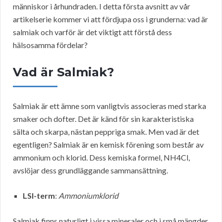
människor i århundraden. I detta första avsnitt av vår
artikelserie kommer vi att fördjupa oss i grunderna: vad är
salmiak och varför är det viktigt att förstå dess
hälsosamma fördelar?
Vad är Salmiak?
Salmiak är ett ämne som vanligtvis associeras med starka
smaker och dofter. Det är känd för sin karakteristiska
sälta och skarpa, nästan peppriga smak. Men vad är det
egentligen? Salmiak är en kemisk förening som består av
ammonium och klorid. Dess kemiska formel, NH4Cl,
avslöjar dess grundläggande sammansättning.
LSI-term
:
Ammoniumklorid
Salmiak finns naturligt i vissa mineraler och i små mängder