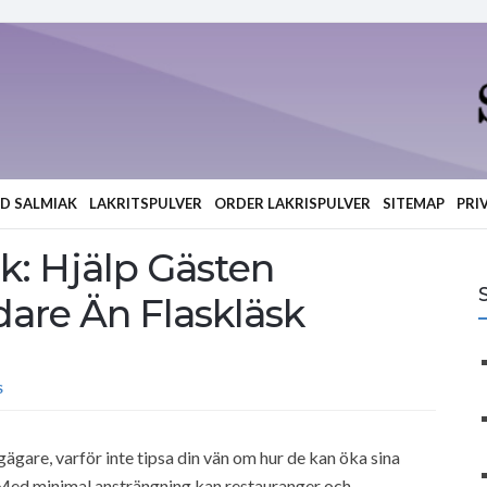
ED SALMIAK
LAKRITSPULVER
ORDER LAKRISPULVER
SITEMAP
PRI
k: Hjälp Gästen
are Än Flaskläsk
S
gare, varför inte tipsa din vän om hur de kan öka sina
 Med minimal ansträngning kan restauranger och