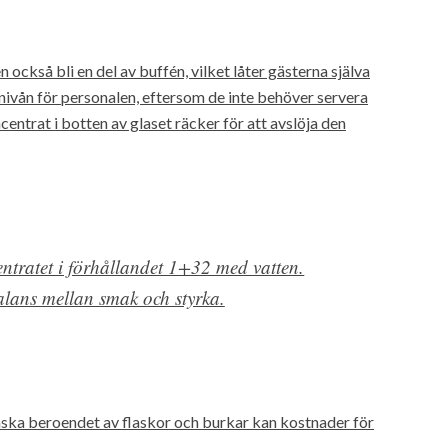
ckså bli en del av buffén, vilket låter gästerna själva
nivån för personalen, eftersom de inte behöver servera
ncentrat i botten av glaset räcker för att avslöja den
entratet i förhållandet 1+32 med vatten.
balans mellan smak och styrka.
ska beroendet av flaskor och burkar kan kostnader för