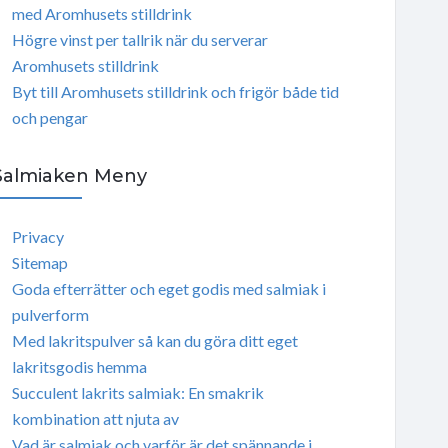
med Aromhusets stilldrink
Högre vinst per tallrik när du serverar
Aromhusets stilldrink
Byt till Aromhusets stilldrink och frigör både tid
och pengar
Salmiaken Meny
Privacy
Sitemap
Goda efterrätter och eget godis med salmiak i
pulverform
Med lakritspulver så kan du göra ditt eget
lakritsgodis hemma
Succulent lakrits salmiak: En smakrik
kombination att njuta av
Vad är salmiak och varför är det spännande i