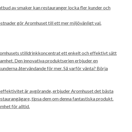
utbud av smaker kan restauranger locka fler kunder och
stnader gör Aromhuset till ett mer miljövänligt val.
omhusets stilldrinkkoncentrat ett enkelt och effektivt sätt
samhet. Den innovativa produktserien erbjuder en
nderna återvändande för mer. Så varför vänta? Börja
effektivitet är avgörande, erbjuder Aromhuset det bästa
estaurangägare, tipsa dem om denna fantastiska produkt.
het för alltid.