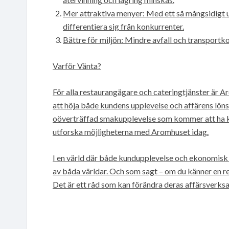
Mer attraktiva menyer: Med ett så mångsidigt 
differentiera sig från konkurrenter.
Bättre för miljön: Mindre avfall och transportko
Varför Vänta?
För alla restaurangägare och cateringtjänster är Ar
att höja både kundens upplevelse och affärens lön
oöverträffad smakupplevelse som kommer att ha ku
utforska möjligheterna med Aromhuset idag.
I en värld där både kundupplevelse och ekonomisk 
av båda världar. Och som sagt – om du känner en r
Det är ett råd som kan förändra deras affärsverksam