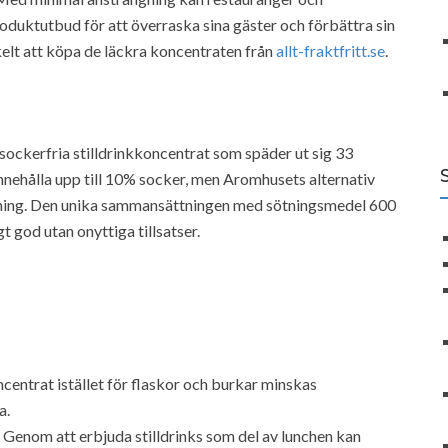
duktutbud för att överraska sina gäster och förbättra sin
kelt att köpa de läckra koncentraten från
allt-fraktfritt.se
.
ockerfria stilldrinkkoncentrat som späder ut sig 33
innehålla upp till 10% socker, men Aromhusets alternativ
ning. Den unika sammansättningen med sötningsmedel 600
t god utan onyttiga tillsatser.
entrat istället för flaskor och burkar minskas
a.
Genom att erbjuda stilldrinks som del av lunchen kan