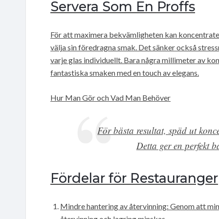
Servera Som En Proffs
För att maximera bekvämligheten kan koncentraten o
välja sin föredragna smak. Det sänker också stress
varje glas individuellt. Bara några millimeter av ko
fantastiska smaken med en touch av elegans.
Hur Man Gör och Vad Man Behöver
För bästa resultat, späd ut konc
Detta ger en perfekt 
Fördelar för Restauranger
Mindre hantering av återvinning: Genom att min
återvinning och lagring minskas.