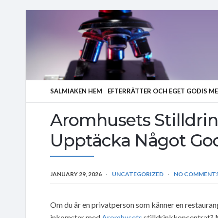
SALMIAKEN HEM
EFTERRÄTTER OCH EGET GODIS M
Aromhusets Stilldrin
Upptäcka Något God
JANUARY 29, 2026
UNCATEGORIZED
NO COMMENT
Om du är en privatperson som känner en restaurangä
inkomster med
Aromhusets
stilldrinkkoncentrat?