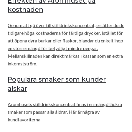
Effekten av Aromhuset på
kostnaden
Genom att gå över till stilldrinkskoncentrat, ersätter du de
tidigare höga kostnaderna för färdiga drycker. Istället för
att öppna dyra burkar eller flaskor, blandar du enkelt ihop
en större mängd för betydligt mindre pengar.
Mellanskillnaden kan direkt märkas i kassan som en extra
inkomstström.
Populära smaker som kunder
älskar
Aromhusets stilldrinkskoncentrat finns i en mängd läckra
smaker som passar alla åldrar. Här är några av
kundfavoriterna: