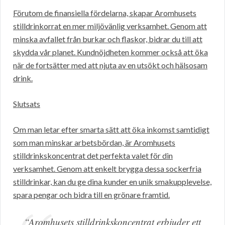
Förutom de finansiella fördelarna, skapar Aromhusets
stilldrinkorrat en mer miljövänlig verksamhet. Genom att
minska avfallet från burkar och flaskor, bidrar du till att
skydda vår planet. Kundnöjdheten kommer också att öka
när de fortsätter med att njuta av en utsökt och hälsosam
drink.
Slutsats
Om man letar efter smarta sätt att öka inkomst samtidigt
som man minskar arbetsbördan, är Aromhusets
stilldrinkskoncentrat det perfekta valet för din
verksamhet. Genom att enkelt brygga dessa sockerfria
stilldrinkar, kan du ge dina kunder en unik smakupplevelse,
spara pengar och bidra till en grönare framtid.
“Aromhusets stilldrinkskoncentrat erbjuder ett