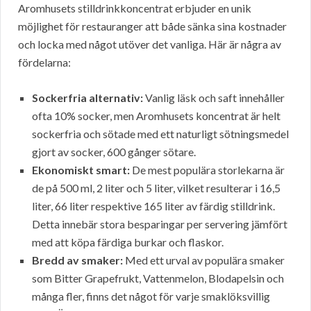
Aromhusets stilldrinkkoncentrat erbjuder en unik
möjlighet för restauranger att både sänka sina kostnader
och locka med något utöver det vanliga. Här är några av
fördelarna:
Sockerfria alternativ:
Vanlig läsk och saft innehåller
ofta 10% socker, men Aromhusets koncentrat är helt
sockerfria och sötade med ett naturligt sötningsmedel
gjort av socker, 600 gånger sötare.
Ekonomiskt smart:
De mest populära storlekarna är
de på 500 ml, 2 liter och 5 liter, vilket resulterar i 16,5
liter, 66 liter respektive 165 liter av färdig stilldrink.
Detta innebär stora besparingar per servering jämfört
med att köpa färdiga burkar och flaskor.
Bredd av smaker:
Med ett urval av populära smaker
som Bitter Grapefrukt, Vattenmelon, Blodapelsin och
många fler, finns det något för varje smaklöksvillig