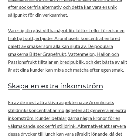
efter sockerfria alternativ, och detta kan vara en unik
säljpunkt för din verksamhet.
Vare sig din gäst vill ha något lite bittert eller föredrar en
fruktigt sött, erbjuder Aromhusets koncentrat en bred
palett av smaker som alla kan njuta av. De populära
smakerna Bitter Grapefrukt, Vattenmelon, Hallon och
Passionsfrukt tilltalar en bred publik, och det bästa av allt
är att dina kunder kan mixa och matcha efter egen smak.
Skapa en extra inkomström
En av de mest attraktiva aspekterna av Aromhusets
stilldrinkskoncentrat är möjligheten att generera en extra
inkomström. Kunder betalar gärna några kronor för en
välsmakande, sockerfri stilldrink. Alternativet att servera
dessa drycker till lunch kan vara särskilt lönande, då det