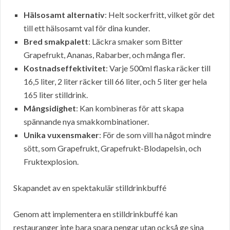
Hälsosamt alternativ
: Helt sockerfritt, vilket gör det
till ett hälsosamt val för dina kunder.
Bred smakpalett
: Läckra smaker som Bitter
Grapefrukt, Ananas, Rabarber, och många fler.
Kostnadseffektivitet
: Varje 500ml flaska räcker till
16,5 liter, 2 liter räcker till 66 liter, och 5 liter ger hela
165 liter stilldrink.
Mångsidighet
: Kan kombineras för att skapa
spännande nya smakkombinationer.
Unika vuxensmaker
: För de som vill ha något mindre
sött, som Grapefrukt, Grapefrukt-Blodapelsin, och
Fruktexplosion.
Skapandet av en spektakulär stilldrinkbuffé
Genom att implementera en stilldrinkbuffé kan
restauranger inte bara spara pengar utan också ge sina