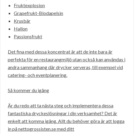
Fruktexplosion
Grapefrukt-Blodapelsin
Krusbär
Hallon
Passionsfrukt
Det fina med dessa koncentrat är att de inte bara är
perfekta för en restaurangmiljö utan också kan användas i
andra sammanhang där drycker serveras, till exempel vid
catering- och eventplanering.
Så kommer du igång
Är du redo att ta nästa steg och implementera dessa
fantastiska dryckeslösningar i din verksamhet? Det är
enkelt att komma igång. Allt du behöver göra är att logga
in på nettogrossisten.se med ditt