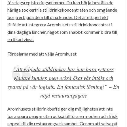
företagsregistreringsnummer. Du kan börja beställa de
härliga sockerfria stilldrinkskoncentraten och omgående
börja erbjuda dem till dina kunder. Det är ett perfekt
tillfälle att integrera Aromhusets stilldrinkkoncentrat i
dina dagliga luncher, något som snabbt kommer bidra till
en ökad vinst.
Fördelarna med att välja Aromhuset
”Att erbjuda stilldrinkar har inte bara gett oss
gladare kunder, men också ökat vår intäkt och
sparat på vår logistik. En fantastisk lösning!” – En
nöjd restaurangägare
Aromhusets stilldrinkbuffé ger dig möjligheten att inte
bara spara pengar utan också tillföra en modern och frisk
appeal till din restaurangverksamhet. Genom att satsa på