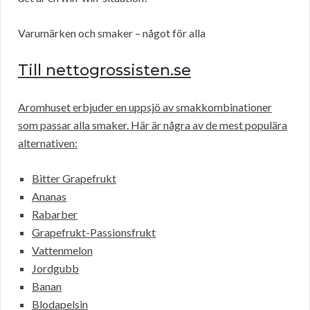
Varumärken och smaker – något för alla
Till nettogrossisten.se
Aromhuset erbjuder en uppsjö av smakkombinationer
som passar alla smaker. Här är några av de mest populära
alternativen:
Bitter Grapefrukt
Ananas
Rabarber
Grapefrukt-Passionsfrukt
Vattenmelon
Jordgubb
Banan
Blodapelsin