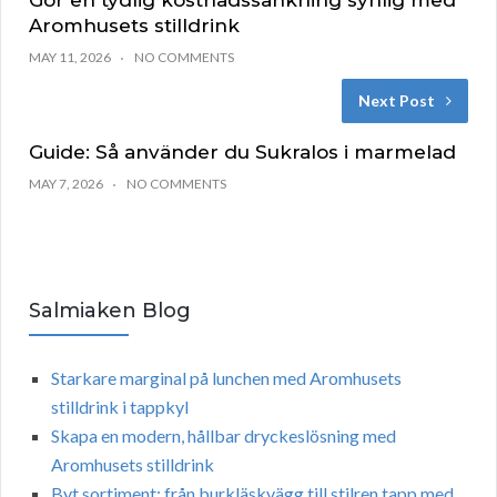
Gör en tydlig kostnadssänkning synlig med
Aromhusets stilldrink
MAY 11, 2026
NO COMMENTS
Next Post
Guide: Så använder du Sukralos i marmelad
MAY 7, 2026
NO COMMENTS
Salmiaken Blog
Starkare marginal på lunchen med Aromhusets
stilldrink i tappkyl
Skapa en modern, hållbar dryckeslösning med
Aromhusets stilldrink
Byt sortiment: från burkläskvägg till stilren tapp med