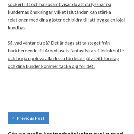
sockerfritt och hälsosamt visar du att du lyssnar på
kundernas önskningar, vilket i slutändan kan stärka
relationen med dina gäster och bidra till att bygga en lojal
kundbas.
Så, vad väntar du på? Det är dags att ta steget från
burkberoende till Aromhusets fantastiska stilldrinkbuffé
och börja uppleva alla dessa fördelar själv. Ditt företag
och dina kunder kommer tacka dig för det!
Previous Post